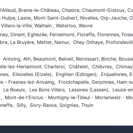
-l'Alleud, Braine-le-Château, Chastre, Chaumont-Gistoux, 
 La Hulpe, Lasne, Mont-Saint-Guibert, Nivelles, Orp-Jauche,
 Villers-la-Ville, Walhain , Waterloo, Wavre
y, Dinant, Eghezée, Fernelmont, Floreffe, Florennes, Fos
re, La Bruyère, Mettet, Namur, Ohey Onhaye, Profondevill
, Antoing, Ath, Beaumont, Beloeil, Bernissart, Binche, Bous
elle-lez-Herlaimont, Charleroi, Châtelet, Chièvres, Chim
nes, Ellezelles (Elzele), Enghien (Edingen), Erquelinnes, 
es - Frasnes-lez-Anvaing, Froidchapelle, Gerpinnes, Ham-s
s, Le Roeulx, Les Bons Villers, Lessines (Lessen), Leuze
Mont-de-l'Enclus - Montigny-le-Tilleul - Morlanwelz - Mo
neffe, Silly, Sivry-Rance, Soignies, Thuin