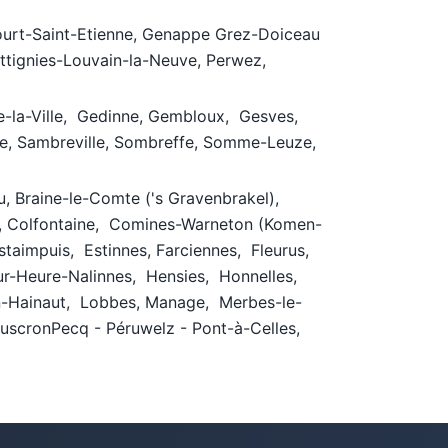
Court-Saint-Etienne, Genappe Grez-Doiceau
 Ottignies-Louvain-la-Neuve, Perwez,
se-la-Ville, Gedinne, Gembloux, Gesves,
e, Sambreville, Sombreffe, Somme-Leuze,
su, Braine-le-Comte ('s Gravenbrakel),
ay, Colfontaine, Comines-Warneton (Komen-
Estaimpuis, Estinnes, Farciennes, Fleurus,
ur-Heure-Nalinnes, Hensies, Honnelles,
-en-Hainaut, Lobbes, Manage, Merbes-le-
uscronPecq - Péruwelz - Pont-à-Celles,