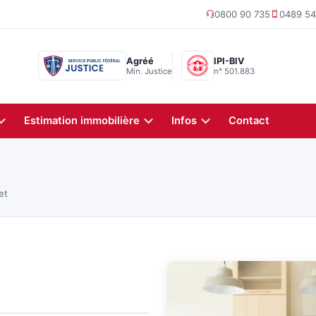
0800 90 735
0489 54
Agréé
IPI-BIV
Min. Justice
n° 501.883
Estimation immobilière
Infos
Contact
et