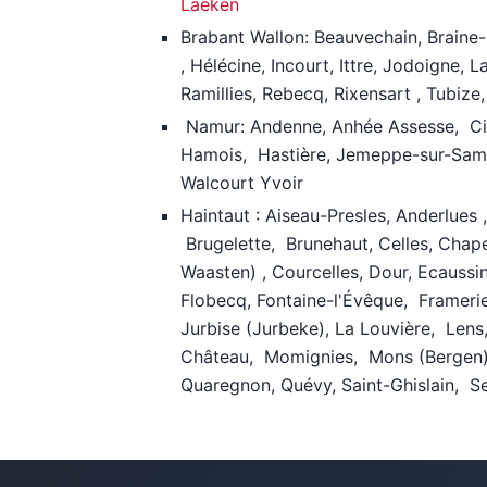
Laeken
Brabant Wallon: Beauvechain, Braine
, Hélécine, Incourt, Ittre, Jodoigne,
Ramillies, Rebecq, Rixensart , Tubize,
Namur: Andenne, Anhée Assesse, Cine
Hamois, Hastière, Jemeppe-sur-Samb
Walcourt Yvoir
Haintaut : Aiseau-Presles, Anderlues 
Brugelette, Brunehaut, Celles, Chap
Waasten) , Courcelles, Dour, Ecaussin
Flobecq, Fontaine-l'Évêque, Frameri
Jurbise (Jurbeke), La Louvière, Len
Château, Momignies, Mons (Bergen), 
Quaregnon, Quévy, Saint-Ghislain, Se