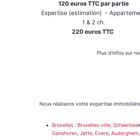
120 euros TTC par partie
Expertise (estimation) - Appartem
1 & 2 ch.
220 euros TTC
Plus d’infos sur n
Nous réalisons votre expertise immobilièr
Bruxelles
:
Bruxelles-ville
,
Schaerbee
Ganshoren
,
Jette
,
Evere
,
Auderghem