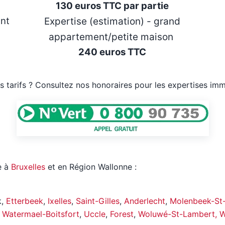
130 euros TTC par partie
ent
Expertise (estimation) - grand
appartement/petite maison
240 euros TTC
os tarifs ? Consultez nos honoraires pour les expertises imm
e à
Bruxelles
et en Région Wallonne :
k,
Etterbeek
,
Ixelles
,
Saint-Gilles
,
Anderlecht
,
Molenbeek-St
,
Watermael-Boitsfort
,
Uccle
,
Forest
,
Woluwé-St-Lambert, Wo