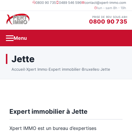
0800 90 735
0489 546 596
contact@xpert-immo.com
lun - sam 8h - 19h
PRISE DE RDV SOUS 48H
0800 90 735
Menu
Jette
Accueil
›
Xpert Immo
›
Expert immobilier
›
Bruxelles
›
Jette
Expert immobilier à Jette
Xpert IMMO est un bureau d’expertises