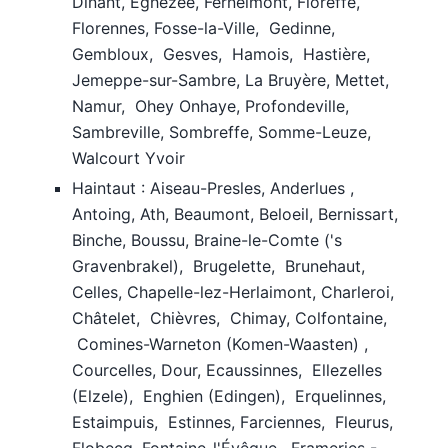
Dinant, Eghezée, Fernelmont, Floreffe,
Florennes, Fosse-la-Ville, Gedinne,
Gembloux, Gesves, Hamois, Hastière,
Jemeppe-sur-Sambre, La Bruyère, Mettet,
Namur, Ohey Onhaye, Profondeville,
Sambreville, Sombreffe, Somme-Leuze,
Walcourt Yvoir
Haintaut : Aiseau-Presles, Anderlues ,
Antoing, Ath, Beaumont, Beloeil, Bernissart,
Binche, Boussu, Braine-le-Comte ('s
Gravenbrakel), Brugelette, Brunehaut,
Celles, Chapelle-lez-Herlaimont, Charleroi,
Châtelet, Chièvres, Chimay, Colfontaine,
Comines-Warneton (Komen-Waasten) ,
Courcelles, Dour, Ecaussinnes, Ellezelles
(Elzele), Enghien (Edingen), Erquelinnes,
Estaimpuis, Estinnes, Farciennes, Fleurus,