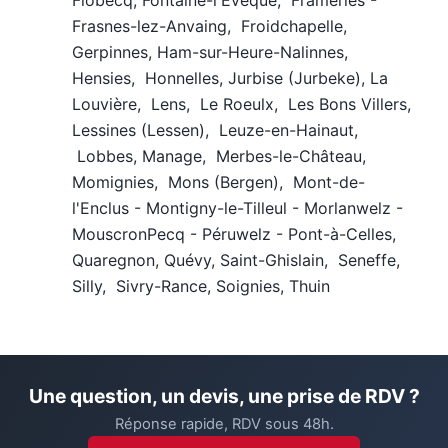
Flobecq, Fontaine-l'Évêque, Frameries -
Frasnes-lez-Anvaing, Froidchapelle,
Gerpinnes, Ham-sur-Heure-Nalinnes,
Hensies, Honnelles, Jurbise (Jurbeke), La
Louvière, Lens, Le Roeulx, Les Bons Villers,
Lessines (Lessen), Leuze-en-Hainaut,
Lobbes, Manage, Merbes-le-Château,
Momignies, Mons (Bergen), Mont-de-
l'Enclus - Montigny-le-Tilleul - Morlanwelz -
MouscronPecq - Péruwelz - Pont-à-Celles,
Quaregnon, Quévy, Saint-Ghislain, Seneffe,
Silly, Sivry-Rance, Soignies, Thuin
Une question, un devis, une prise de RDV ?
Réponse rapide, RDV sous 48h.