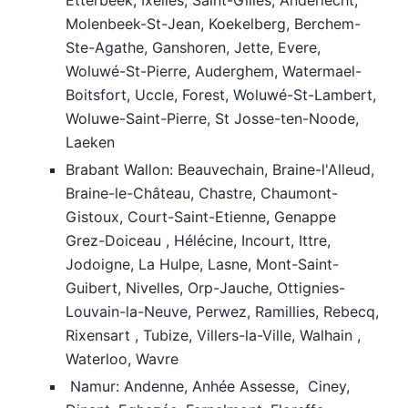
Etterbeek, Ixelles, Saint-Gilles, Anderlecht,
Molenbeek-St-Jean, Koekelberg, Berchem-
Ste-Agathe, Ganshoren, Jette, Evere,
Woluwé-St-Pierre, Auderghem, Watermael-
Boitsfort, Uccle, Forest, Woluwé-St-Lambert,
Woluwe-Saint-Pierre, St Josse-ten-Noode,
Laeken
Brabant Wallon: Beauvechain, Braine-l'Alleud,
Braine-le-Château, Chastre, Chaumont-
Gistoux, Court-Saint-Etienne, Genappe
Grez-Doiceau , Hélécine, Incourt, Ittre,
Jodoigne, La Hulpe, Lasne, Mont-Saint-
Guibert, Nivelles, Orp-Jauche, Ottignies-
Louvain-la-Neuve, Perwez, Ramillies, Rebecq,
Rixensart , Tubize, Villers-la-Ville, Walhain ,
Waterloo, Wavre
Namur: Andenne, Anhée Assesse, Ciney,