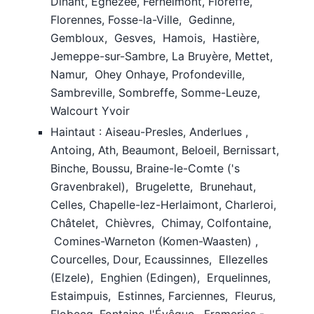
Dinant, Eghezée, Fernelmont, Floreffe,
Florennes, Fosse-la-Ville, Gedinne,
Gembloux, Gesves, Hamois, Hastière,
Jemeppe-sur-Sambre, La Bruyère, Mettet,
Namur, Ohey Onhaye, Profondeville,
Sambreville, Sombreffe, Somme-Leuze,
Walcourt Yvoir
Haintaut : Aiseau-Presles, Anderlues ,
Antoing, Ath, Beaumont, Beloeil, Bernissart,
Binche, Boussu, Braine-le-Comte ('s
Gravenbrakel), Brugelette, Brunehaut,
Celles, Chapelle-lez-Herlaimont, Charleroi,
Châtelet, Chièvres, Chimay, Colfontaine,
Comines-Warneton (Komen-Waasten) ,
Courcelles, Dour, Ecaussinnes, Ellezelles
(Elzele), Enghien (Edingen), Erquelinnes,
Estaimpuis, Estinnes, Farciennes, Fleurus,