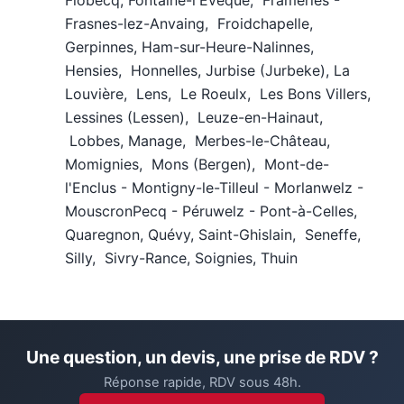
Flobecq, Fontaine-l'Évêque, Frameries -
Frasnes-lez-Anvaing, Froidchapelle,
Gerpinnes, Ham-sur-Heure-Nalinnes,
Hensies, Honnelles, Jurbise (Jurbeke), La
Louvière, Lens, Le Roeulx, Les Bons Villers,
Lessines (Lessen), Leuze-en-Hainaut,
Lobbes, Manage, Merbes-le-Château,
Momignies, Mons (Bergen), Mont-de-
l'Enclus - Montigny-le-Tilleul - Morlanwelz -
MouscronPecq - Péruwelz - Pont-à-Celles,
Quaregnon, Quévy, Saint-Ghislain, Seneffe,
Silly, Sivry-Rance, Soignies, Thuin
Une question, un devis, une prise de RDV ?
Réponse rapide, RDV sous 48h.