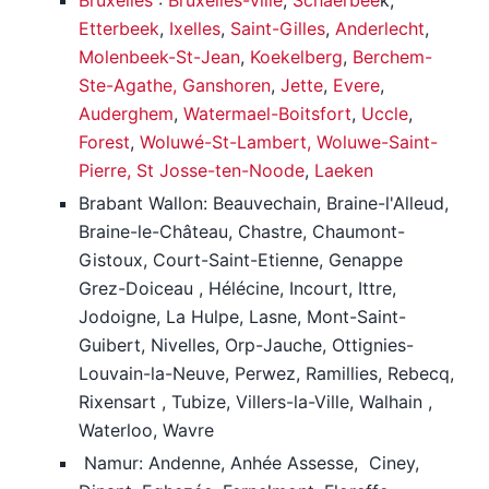
Bruxelles
:
Bruxelles-ville
,
Schaerbee
k,
Etterbeek
,
Ixelles
,
Saint-Gilles
,
Anderlecht
,
Molenbeek-St-Jean
,
Koekelberg
,
Berchem-
Ste-Agathe,
Ganshoren
,
Jette
,
Evere
,
Auderghem
,
Watermael-Boitsfort
,
Uccle
,
Forest
,
Woluwé-St-Lambert, Woluwe-Saint-
Pierre,
St Josse-ten-Noode
,
Laeken
Brabant Wallon: Beauvechain, Braine-l'Alleud,
Braine-le-Château, Chastre, Chaumont-
Gistoux, Court-Saint-Etienne, Genappe
Grez-Doiceau , Hélécine, Incourt, Ittre,
Jodoigne, La Hulpe, Lasne, Mont-Saint-
Guibert, Nivelles, Orp-Jauche, Ottignies-
Louvain-la-Neuve, Perwez, Ramillies, Rebecq,
Rixensart , Tubize, Villers-la-Ville, Walhain ,
Waterloo, Wavre
Namur: Andenne, Anhée Assesse, Ciney,