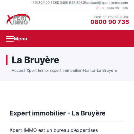
0800 90 735
0489 546 596
contact@xpert-immo.com
lun - sam 8h - 19h
PRISE DE RDV SOUS 48H
0800 90 735
Menu
La Bruyère
Accueil
›
Xpert Immo
›
Expert immobilier
›
Namur
›
La Bruyère
Expert immobilier - La Bruyère
Xpert IMMO est un bureau d’expertises