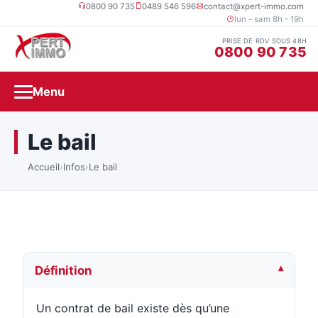
0800 90 735
0489 546 596
contact@xpert-immo.com
lun - sam 8h - 19h
PRISE DE RDV SOUS 48H
0800 90 735
Menu
Le bail
Accueil
›
Infos
›
Le bail
Définition
Un contrat de bail existe dès qu’une