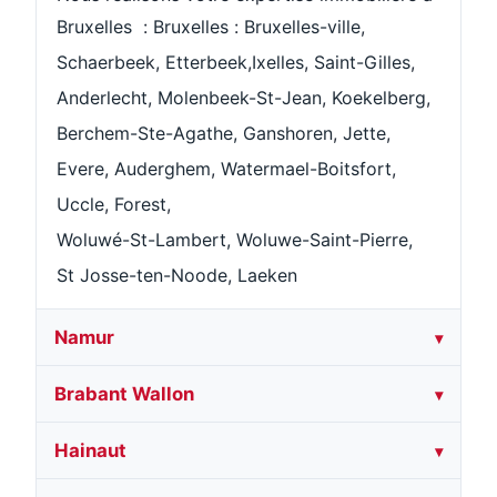
Bruxelles
:
Bruxelles
:
Bruxelles-ville
,
Schaerbee
k,
Etterbeek
,
Ixelles
,
Saint-Gilles
,
Anderlecht
,
Molenbeek-St-Jean
,
Koekelberg
,
Berchem-Ste-Agathe,
Ganshoren
,
Jette
,
Evere
,
Auderghem
,
Watermael-Boitsfort
,
Uccle
,
Forest
,
Woluwé-St-Lambert, Woluwe-Saint-Pierre,
St Josse-ten-Noode
,
Laeken
Namur
Brabant Wallon
Hainaut