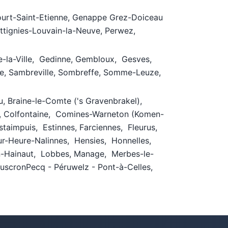
Court-Saint-Etienne, Genappe Grez-Doiceau
 Ottignies-Louvain-la-Neuve, Perwez,
se-la-Ville, Gedinne, Gembloux, Gesves,
e, Sambreville, Sombreffe, Somme-Leuze,
su, Braine-le-Comte ('s Gravenbrakel),
ay, Colfontaine, Comines-Warneton (Komen-
Estaimpuis, Estinnes, Farciennes, Fleurus,
ur-Heure-Nalinnes, Hensies, Honnelles,
-en-Hainaut, Lobbes, Manage, Merbes-le-
uscronPecq - Péruwelz - Pont-à-Celles,