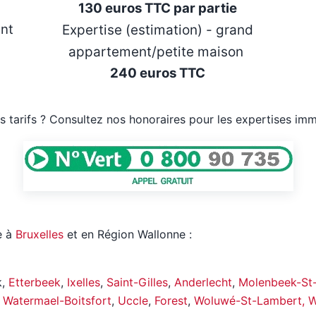
130 euros TTC par partie
ent
Expertise (estimation) - grand
appartement/petite maison
240 euros TTC
os tarifs ? Consultez nos honoraires pour les expertises imm
e à
Bruxelles
et en Région Wallonne :
k,
Etterbeek
,
Ixelles
,
Saint-Gilles
,
Anderlecht
,
Molenbeek-St
,
Watermael-Boitsfort
,
Uccle
,
Forest
,
Woluwé-St-Lambert, Wo