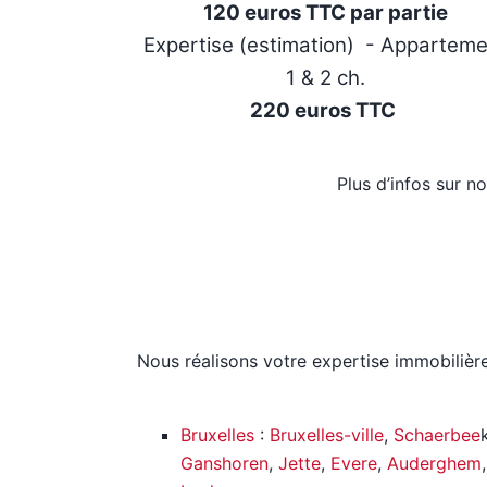
120 euros TTC par partie
Expertise (estimation) - Appartem
1 & 2 ch.
220 euros TTC
Plus d’infos sur n
Nous réalisons votre expertise immobilièr
Bruxelles
:
Bruxelles-ville
,
Schaerbee
Ganshoren
,
Jette
,
Evere
,
Auderghem