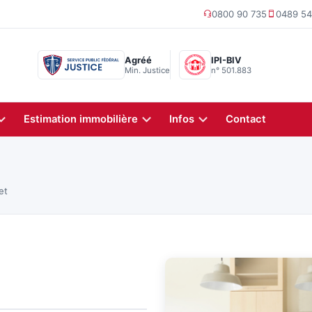
0800 90 735
0489 54
Agréé
IPI-BIV
Min. Justice
n° 501.883
Estimation immobilière
Infos
Contact
et