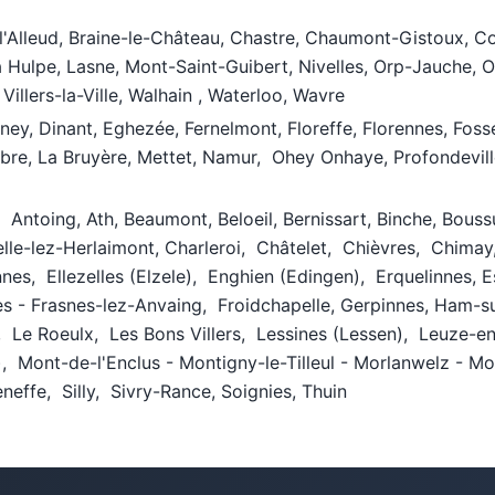
-l'Alleud, Braine-le-Château, Chastre, Chaumont-Gistoux, 
 La Hulpe, Lasne, Mont-Saint-Guibert, Nivelles, Orp-Jauche,
 Villers-la-Ville, Walhain , Waterloo, Wavre
y, Dinant, Eghezée, Fernelmont, Floreffe, Florennes, Fos
re, La Bruyère, Mettet, Namur, Ohey Onhaye, Profondevill
, Antoing, Ath, Beaumont, Beloeil, Bernissart, Binche, Bous
elle-lez-Herlaimont, Charleroi, Châtelet, Chièvres, Chim
nes, Ellezelles (Elzele), Enghien (Edingen), Erquelinnes, 
es - Frasnes-lez-Anvaing, Froidchapelle, Gerpinnes, Ham-s
s, Le Roeulx, Les Bons Villers, Lessines (Lessen), Leuze
Mont-de-l'Enclus - Montigny-le-Tilleul - Morlanwelz - Mo
neffe, Silly, Sivry-Rance, Soignies, Thuin