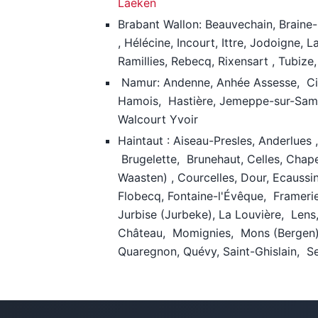
Laeken
Brabant Wallon: Beauvechain, Braine
, Hélécine, Incourt, Ittre, Jodoigne,
Ramillies, Rebecq, Rixensart , Tubize,
Namur: Andenne, Anhée Assesse, Cine
Hamois, Hastière, Jemeppe-sur-Samb
Walcourt Yvoir
Haintaut : Aiseau-Presles, Anderlues 
Brugelette, Brunehaut, Celles, Chap
Waasten) , Courcelles, Dour, Ecaussin
Flobecq, Fontaine-l'Évêque, Frameri
Jurbise (Jurbeke), La Louvière, Len
Château, Momignies, Mons (Bergen), 
Quaregnon, Quévy, Saint-Ghislain, Se