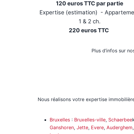
120 euros TTC par partie
Expertise (estimation) - Appartem
1 & 2 ch.
220 euros TTC
Plus d’infos sur n
Nous réalisons votre expertise immobilièr
Bruxelles
:
Bruxelles-ville
,
Schaerbee
Ganshoren
,
Jette
,
Evere
,
Auderghem