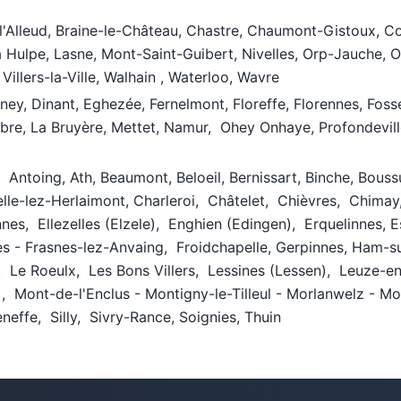
-l'Alleud, Braine-le-Château, Chastre, Chaumont-Gistoux, 
 La Hulpe, Lasne, Mont-Saint-Guibert, Nivelles, Orp-Jauche,
 Villers-la-Ville, Walhain , Waterloo, Wavre
y, Dinant, Eghezée, Fernelmont, Floreffe, Florennes, Fos
re, La Bruyère, Mettet, Namur, Ohey Onhaye, Profondevill
, Antoing, Ath, Beaumont, Beloeil, Bernissart, Binche, Bous
elle-lez-Herlaimont, Charleroi, Châtelet, Chièvres, Chim
nes, Ellezelles (Elzele), Enghien (Edingen), Erquelinnes, 
es - Frasnes-lez-Anvaing, Froidchapelle, Gerpinnes, Ham-s
s, Le Roeulx, Les Bons Villers, Lessines (Lessen), Leuze
Mont-de-l'Enclus - Montigny-le-Tilleul - Morlanwelz - Mo
neffe, Silly, Sivry-Rance, Soignies, Thuin