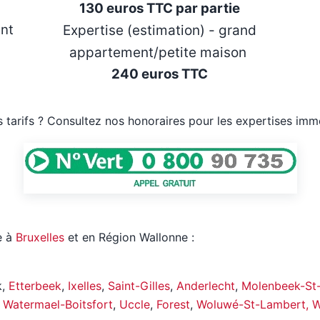
130 euros TTC par partie
ent
Expertise (estimation) - grand
appartement/petite maison
240 euros TTC
os tarifs ? Consultez nos honoraires pour les expertises im
e à
Bruxelles
et en Région Wallonne :
k,
Etterbeek
,
Ixelles
,
Saint-Gilles
,
Anderlecht
,
Molenbeek-St
,
Watermael-Boitsfort
,
Uccle
,
Forest
,
Woluwé-St-Lambert, Wo