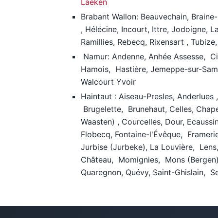
Laeken
Brabant Wallon: Beauvechain, Braine
, Hélécine, Incourt, Ittre, Jodoigne,
Ramillies, Rebecq, Rixensart , Tubize,
Namur: Andenne, Anhée Assesse, Cine
Hamois, Hastière, Jemeppe-sur-Samb
Walcourt Yvoir
Haintaut : Aiseau-Presles, Anderlues 
Brugelette, Brunehaut, Celles, Chap
Waasten) , Courcelles, Dour, Ecaussin
Flobecq, Fontaine-l'Évêque, Frameri
Jurbise (Jurbeke), La Louvière, Len
Château, Momignies, Mons (Bergen), 
Quaregnon, Quévy, Saint-Ghislain, Se