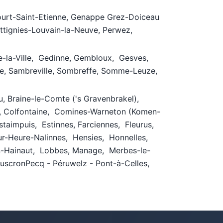
Court-Saint-Etienne, Genappe Grez-Doiceau
 Ottignies-Louvain-la-Neuve, Perwez,
se-la-Ville, Gedinne, Gembloux, Gesves,
e, Sambreville, Sombreffe, Somme-Leuze,
su, Braine-le-Comte ('s Gravenbrakel),
ay, Colfontaine, Comines-Warneton (Komen-
Estaimpuis, Estinnes, Farciennes, Fleurus,
ur-Heure-Nalinnes, Hensies, Honnelles,
-en-Hainaut, Lobbes, Manage, Merbes-le-
uscronPecq - Péruwelz - Pont-à-Celles,