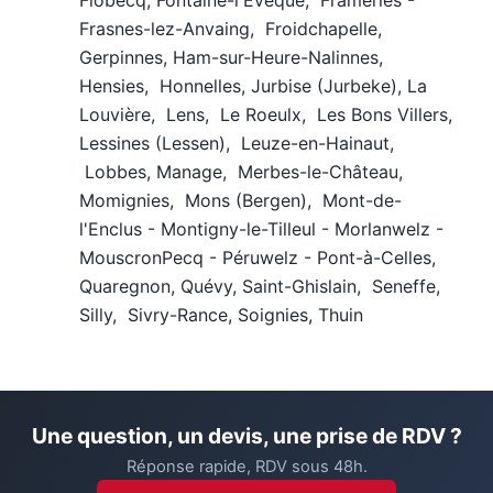
Flobecq, Fontaine-l'Évêque, Frameries -
Frasnes-lez-Anvaing, Froidchapelle,
Gerpinnes, Ham-sur-Heure-Nalinnes,
Hensies, Honnelles, Jurbise (Jurbeke), La
Louvière, Lens, Le Roeulx, Les Bons Villers,
Lessines (Lessen), Leuze-en-Hainaut,
Lobbes, Manage, Merbes-le-Château,
Momignies, Mons (Bergen), Mont-de-
l'Enclus - Montigny-le-Tilleul - Morlanwelz -
MouscronPecq - Péruwelz - Pont-à-Celles,
Quaregnon, Quévy, Saint-Ghislain, Seneffe,
Silly, Sivry-Rance, Soignies, Thuin
Une question, un devis, une prise de RDV ?
Réponse rapide, RDV sous 48h.