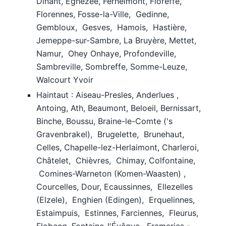
Dinant, Eghezée, Fernelmont, Floreffe,
Florennes, Fosse-la-Ville, Gedinne,
Gembloux, Gesves, Hamois, Hastière,
Jemeppe-sur-Sambre, La Bruyère, Mettet,
Namur, Ohey Onhaye, Profondeville,
Sambreville, Sombreffe, Somme-Leuze,
Walcourt Yvoir
Haintaut : Aiseau-Presles, Anderlues ,
Antoing, Ath, Beaumont, Beloeil, Bernissart,
Binche, Boussu, Braine-le-Comte ('s
Gravenbrakel), Brugelette, Brunehaut,
Celles, Chapelle-lez-Herlaimont, Charleroi,
Châtelet, Chièvres, Chimay, Colfontaine,
Comines-Warneton (Komen-Waasten) ,
Courcelles, Dour, Ecaussinnes, Ellezelles
(Elzele), Enghien (Edingen), Erquelinnes,
Estaimpuis, Estinnes, Farciennes, Fleurus,