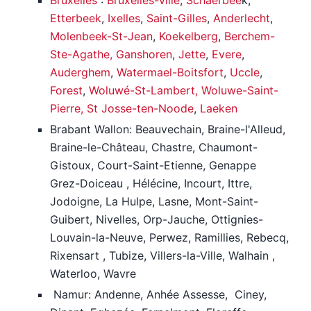
Bruxelles
:
Bruxelles-ville
,
Schaerbee
k,
Etterbeek
,
Ixelles
,
Saint-Gilles
,
Anderlecht
,
Molenbeek-St-Jean
,
Koekelberg
,
Berchem-
Ste-Agathe,
Ganshoren
,
Jette
,
Evere
,
Auderghem
,
Watermael-Boitsfort
,
Uccle
,
Forest
,
Woluwé-St-Lambert, Woluwe-Saint-
Pierre,
St Josse-ten-Noode
,
Laeken
Brabant Wallon: Beauvechain, Braine-l'Alleud,
Braine-le-Château, Chastre, Chaumont-
Gistoux, Court-Saint-Etienne, Genappe
Grez-Doiceau , Hélécine, Incourt, Ittre,
Jodoigne, La Hulpe, Lasne, Mont-Saint-
Guibert, Nivelles, Orp-Jauche, Ottignies-
Louvain-la-Neuve, Perwez, Ramillies, Rebecq,
Rixensart , Tubize, Villers-la-Ville, Walhain ,
Waterloo, Wavre
Namur: Andenne, Anhée Assesse, Ciney,